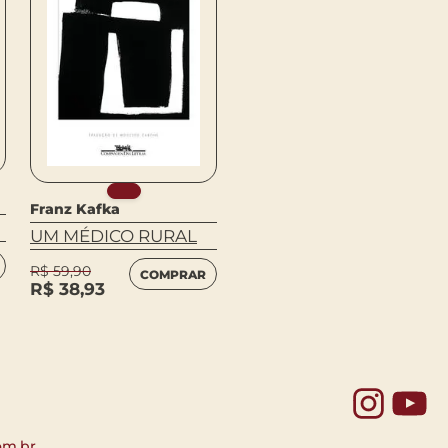
Franz Kafka
Franz Kafka
O PROCESSO
UM MÉDICO RURAL
R$
54,90
COMPRAR
R$
59,90
COMPRAR
R$
38,93
Yo
om.br