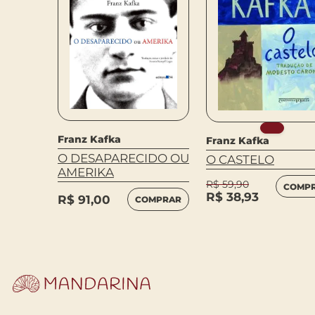
Franz Kafka
Franz Kafka
O DESAPARECIDO OU
O CASTELO
EL
AMERIKA
R$
59,90
COMP
MPRAR
R$
38,93
R$
91,00
COMPRAR