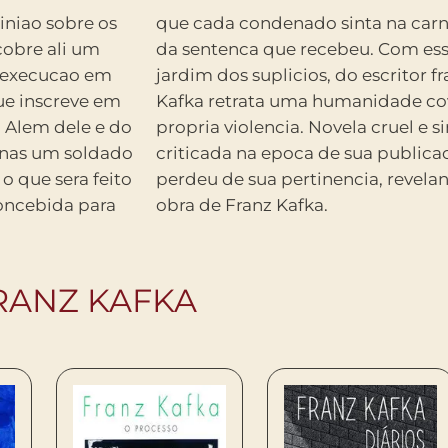
iniao sobre os
especificidade
obre ali um
que evoca O
a execucao em
tave Mirbeau,
ue inscreve em
iferente a sua
. Alem dele e do
que foi bastante
enas um soldado
lonia penal nada
 o que sera feito
emporalidade da
oncebida para
obra de Franz Kafka.
RANZ KAFKA