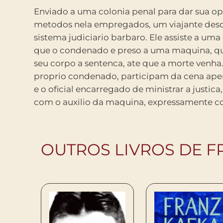
Enviado a uma colonia penal para dar sua op
que cada condenado sinta na carne o peso e a 
metodos nela empregados, um viajante desc
da sentenca que recebeu. Com esse texto, 
sistema judiciario barbaro. Ele assiste a um
jardim dos suplicios, do escritor frances Oc
que o condenado e preso a uma maquina, q
Kafka retrata uma humanidade covarde e ind
seu corpo a sentenca, ate que a morte venha
propria violencia. Novela cruel e sinistra 
proprio condenado, participam da cena ap
criticada na epoca de sua publicacao, Na co
e o oficial encarregado de ministrar a justica,
perdeu de sua pertinencia, revelando a at
com o auxilio da maquina, expressamente c
OUTROS LIVROS DE F