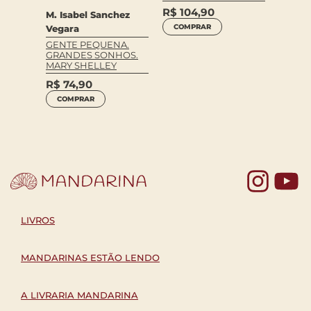
R$
104,90
M. Isabel Sanchez
DINOS
COMPRAR
Vegara
anchez
JURÁS
GENTE PEQUENA.
R$
59
GRANDES SONHOS.
NA,
MARY SHELLEY
HOS.
COM
R$
74,90
COMPRAR
Yo
LIVROS
MANDARINAS ESTÃO LENDO
A LIVRARIA MANDARINA