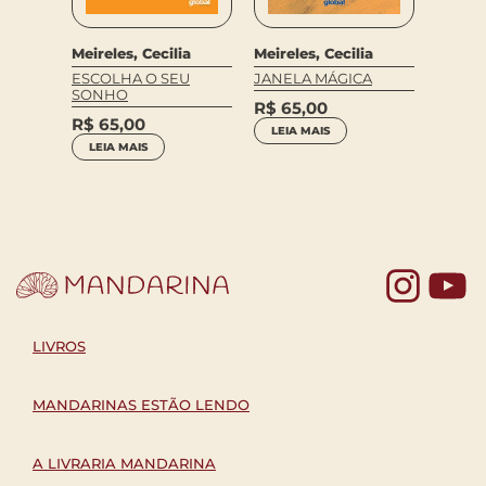
Meireles, Cecilia
Meireles, Cecilia
L, Meir
,
ESCOLHA O SEU
JANELA MÁGICA
Sant A
SONHO
ia
Roman
R$
65,00
R$
65,00
TRAÇO
LEIA MAIS
LEIA MAIS
R$
59
LEIA 
Yo
LIVROS
MANDARINAS ESTÃO LENDO
A LIVRARIA MANDARINA