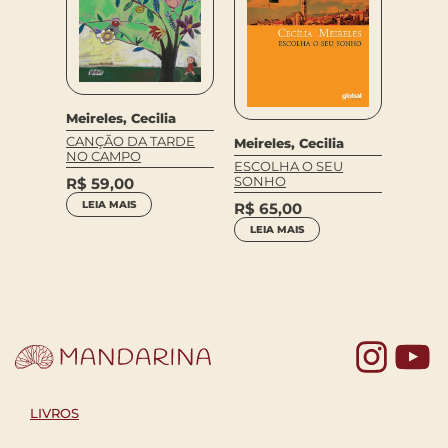
Meireles, Cecilia
ia
CANÇÃO DA TARDE
Meireles, Cecilia
Corali
NO CAMPO
 GATO
Furnari
ESCOLHA O SEU
SONHO
R$
59,00
Meirele
LEIA MAIS
PÉ DE
R$
65,00
LEIA MAIS
R$
59
LEIA 
Yo
LIVROS