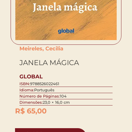
Meireles, Cecilia
JANELA MÁGICA
GLOBAL
ISBN:
9788526022461
Idioma:
Português
Número de Páginas:
104
Dimensões:
23,0 × 16,0 cm
R$
65,00