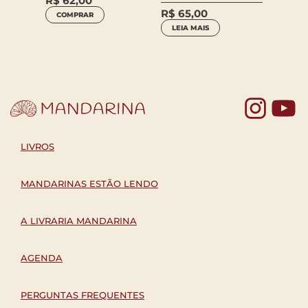
R$
62,00
R$
65,00
R$
65
COMPRAR
LEIA MAIS
LEIA 
Yo
LIVROS
MANDARINAS ESTÃO LENDO
A LIVRARIA MANDARINA
AGENDA
PERGUNTAS FREQUENTES