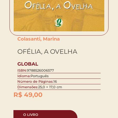
Colasanti, Marina
OFÉLIA, A OVELHA
GLOBAL
ISBN:
9788526006577
Idioma:
Português
Número de Páginas:
16
Dimensões:
25,0 × 17,0 cm
R$
49,00
O LIVRO