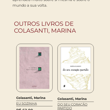
mundo a sua volta.
OUTROS LIVROS DE
COLASANTI, MARINA
Colasanti, Marina
ina
Colasanti, Marina
Colasa
EU SOZINHA
RTA DE
DO SEU CORAÇÃO
COM C
PARTIDO
AMOR