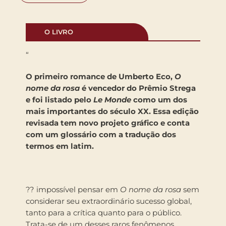
O LIVRO
“
O primeiro romance de Umberto Eco,
O
nome da rosa
é vencedor do Prêmio Strega
e foi listado pelo
Le Monde
como um dos
mais importantes do século XX. Essa edição
revisada tem novo projeto gráfico e conta
com um glossário com a tradução dos
termos em latim.
?? impossível pensar em
O nome da rosa
sem
considerar seu extraordinário sucesso global,
tanto para a crítica quanto para o público.
Trata-se de um desses raros fenômenos