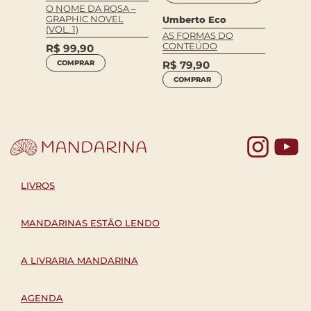
KANT 
O NOME DA ROSA –
ORNIT
GRAPHIC NOVEL
Umberto Eco
(VOL. 1)
R$
94
AS FORMAS DO
CONTEÚDO
R$
99,90
COM
R$
79,90
COMPRAR
COMPRAR
Yo
LIVROS
MANDARINAS ESTÃO LENDO
A LIVRARIA MANDARINA
AGENDA