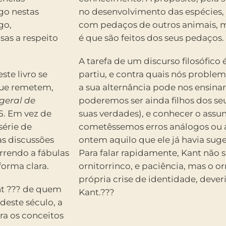
igo nestas
no desenvolvimento das espécies, 
go,
com pedaços de outros animais, m
sas a respeito
é que são feitos dos seus pedaços. 
A tarefa de um discurso filosófico
ste livro se
partiu, e contra quais nós proble
que remetem,
a sua alternância pode nos ensin
geral de
poderemos ser ainda filhos dos se
5. Em vez de
suas verdades), e conhecer o assun
érie de
cometêssemos erros análogos ou 
as discussões
ontem aquilo que ele já havia sug
orrendo a fábulas
Para falar rapidamente, Kant não 
forma clara.
ornitorrinco, e paciência, mas o or
própria crise de identidade, dever
nt ??? de quem
Kant.???
deste século, a
ira os conceitos