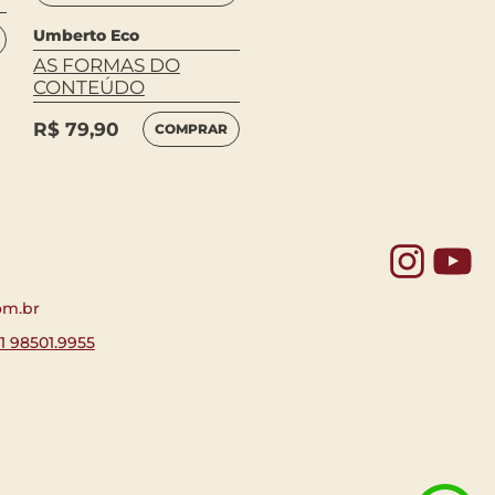
A PASSO DE
CARANGUEJO
Umberto Eco
AS FORMAS DO
R$
94,90
COMPRAR
CONTEÚDO
R$
79,90
COMPRAR
Yo
om.br
11 98501.9955