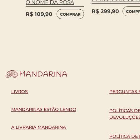
SA –
O NOME DA ROSA
EL
R$
299,90
COMP
R$
109,90
COMPRAR
MPRAR
LIVROS
PERGUNTAS 
MANDARINAS ESTÃO LENDO
POLÍTICAS D
DEVOLUÇÕE
A LIVRARIA MANDARINA
POLÍTICA DE