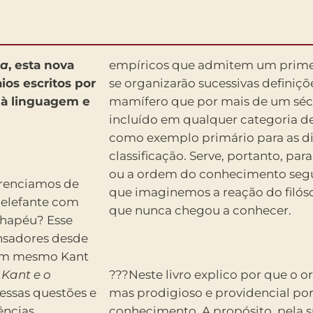
ca
, esta nova
empíricos que admitem um primeir
os escritos por
se organizarão sucessivas definiçõe
 à linguagem e
mamífero que por mais de um séc
incluído em qualquer categoria de
como exemplo primário para as di
classificação. Serve, portanto, par
ou a ordem do conhecimento segu
renciamos de
que imaginemos a reação do filós
elefante com
que nunca chegou a conhecer.
hapéu? Esse
nsadores desde
 nem mesmo Kant
m
Kant e o
???Neste livro explico por que o or
essas questões e
mas prodigioso e providencial por
ências
conhecimento. A propósito, pela 