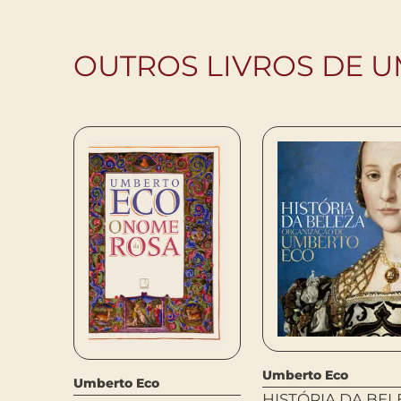
OUTROS LIVROS DE 
berto
Umberto Eco
Umberto Eco
HISTÓRIA DA BEL