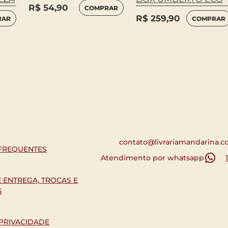
R$
54,90
COMPRAR
R$
259,90
COMPRAR
RAR
contato@livrariamandarina.c
FREQUENTES
Atendimento por whatsapp
E ENTREGA, TROCAS E
S
 PRIVACIDADE