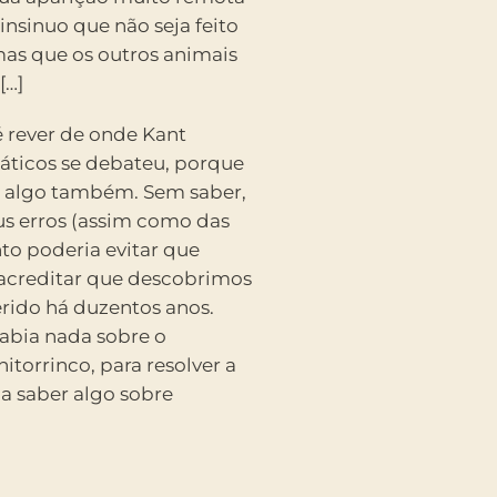
insinuo que não seja feito
as que os outros animais
[…]
 é rever de onde Kant
máticos se debateu, porque
ar algo também. Sem saber,
us erros (assim como das
to poderia evitar que
acreditar que descobrimos
erido há duzentos anos.
sabia nada sobre o
nitorrinco, para resolver a
ia saber algo sobre