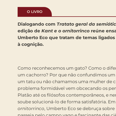
O LIVRO
Dialogando com
Tratato geral da semióti
edição de
Kant e o ornitorrinco
reúne ensai
Umberto Eco que tratam de temas ligados
à cognição.
Como reconhecemos um gato? Como o dife
um cachorro? Por que não confundimos um 
um tatu ou não chamamos uma mulher de c
problema formidável vem obcecando os pe
Platão até os filósofos contemporâneos, e
soube solucioná-lo de forma satisfatória. E
ornitorrinco
, Umberto Eco se debruça sobre 
passeia pelo campo vago e fascinante das ci