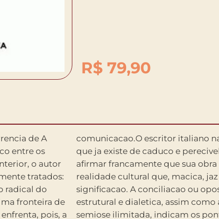
R$
79,90
rencia de A
ltrapassar o
co entre os
 enfoque, ao
nterior, o autor
a recuperar a
mente tratados:
a a operacao de
o radical do
ntre logica
ima fronteira de
ipotese de uma
enfrenta, pois, a
nevralgicos do