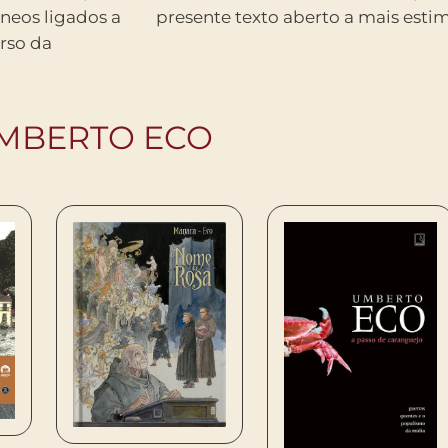
neos ligados a
presente texto aberto a mais esti
erso da
UMBERTO ECO