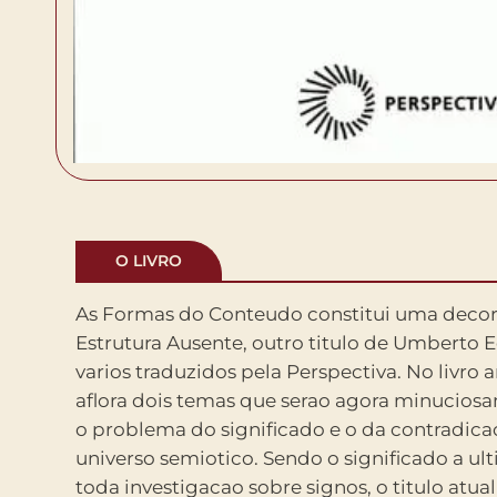
O LIVRO
As Formas do Conteudo constitui uma decor
comunicacao.O escritor italiano nao hesita em u
Estrutura Ausente, outro titulo de Umberto E
que ja existe de caduco e perecivel neste tipo de
varios traduzidos pela Perspectiva. No livro a
afirmar francamente que sua obra busc
aflora dois temas que serao agora minuciosa
realidade cultural que, macica, jaz sob tod
o problema do significado e o da contradica
significacao. A conciliacao ou oposicao e
universo semiotico. Sendo o significado a ult
estrutural e dialetica, assim como a h
toda investigacao sobre signos, o titulo atual 
semiose ilimitada, indicam os pontos 