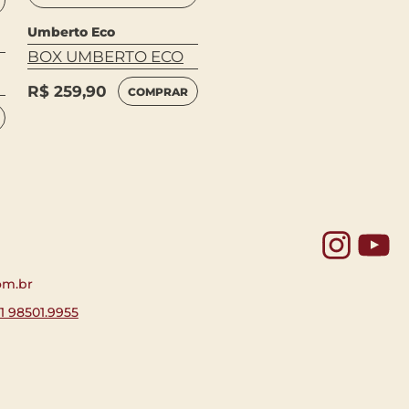
Umberto Eco
Umberto Eco
BOX UMBERTO ECO
KANT E O
ORNITORRINCO
R$
259,90
COMPRAR
R$
94,90
COMPRAR
Yo
om.br
11 98501.9955