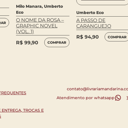
Milo Manara, Umberto
Eco
Umberto Eco
O NOME DA ROSA –
A PASSO DE
RAR
GRAPHIC NOVEL
CARANGUEJO
(VOL. 1)
R$
94,90
COMPRAR
R$
99,90
COMPRAR
contato@livrariamandarina.c
FREQUENTES
Atendimento por whatsapp
E ENTREGA, TROCAS E
S