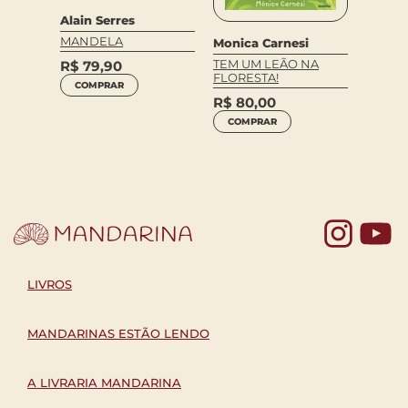
Alain Serres
MANDELA
Monica Carnesi
and
TEM UM LEÃO NA
R$
79,90
Anita 
FLORESTA!
COMPRAR
TE
TEMPO
R$
80,00
R$
35
COMPRAR
COM
Yo
LIVROS
MANDARINAS ESTÃO LENDO
A LIVRARIA MANDARINA