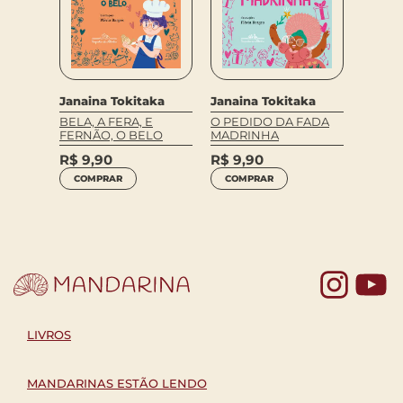
Janain
ALMOÇ
R$
64
Janaina Tokitaka
Janaina Tokitaka
COM
,
BELA, A FERA, E
O PEDIDO DA FADA
aka
FERNÃO, O BELO
MADRINHA
R$
9,90
R$
9,90
COMPRAR
COMPRAR
Yo
LIVROS
MANDARINAS ESTÃO LENDO