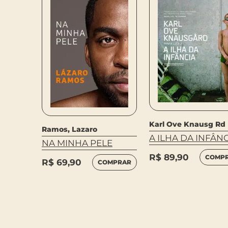
ndrea
Karl Ove Knausg Rd
Ramos, Lazaro
A ILHA DA INFÂN
NA MINHA PELE
R$
89,90
MPRAR
COMP
R$
69,90
COMPRAR