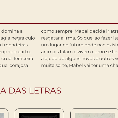
e domina a
antas para
magia negra cujo
ba indo parar em
a trepadeiras
humanos e os
roprio quarto.
. Sera que com
ruel feiticeira
migos, alem de
que, corajosa
muita sorte, Mabel vai ter uma ch
IA DAS LETRAS