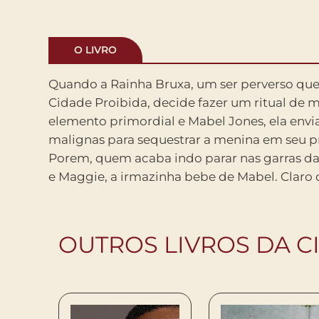
O LIVRO
Quando a Rainha Bruxa, um ser perverso qu
como sempre, Mabel decide ir atras das pl
Cidade Proibida, decide fazer um ritual de 
resgatar a irma. So que, ao fazer isso, aca
elemento primordial e Mabel Jones, ela envi
um lugar no futuro onde nao existem seres 
malignas para sequestrar a menina em seu p
animais falam e vivem como se fossem gente
Porem, quem acaba indo parar nas garras da c
a ajuda de alguns novos e outros velhos a
e Maggie, a irmazinha bebe de Mabel. Claro 
OUTROS LIVROS DA C