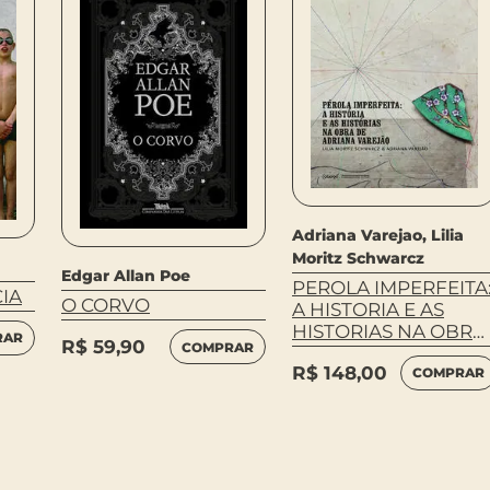
Adriana Varejao, Lilia
Moritz Schwarcz
Edgar Allan Poe
PEROLA IMPERFEITA
CIA
O CORVO
A HISTORIA E AS
HISTORIAS NA OBRA
RAR
R$
59,90
COMPRAR
DE ADRIANA
R$
148,00
VAREJAO
COMPRAR