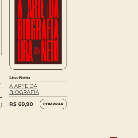
Grossman, David
Lira Neto
:
FORA DO TEMPO
A ARTE DA
BIOGRAFIA
R$
59,90
COMPRAR
R$
69,90
COMPRAR