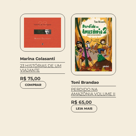
Marina Colasanti
23 HISTÓRIAS DE UM
VIAJANTE
R$
75,00
engele
Abreu,
Toni Brandao
COMPRAR
CANAS
MEUS 
PERDIDO NA
AMAZÔNIA VOLUME II
R$
49
NEO
R$
65,00
LEIA 
LEIA MAIS