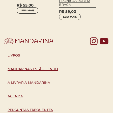
CRÔNICAS RUBEM
RUBEM
BRAGA
R$
55,00
R$
59
LEIA MAIS
R$
59,00
COM
LEIA MAIS
Yo
LIVROS
MANDARINAS ESTÃO LENDO
A LIVRARIA MANDARINA
AGENDA
PERGUNTAS FREQUENTES