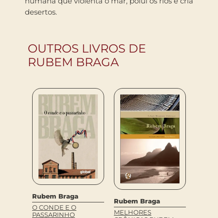
humana que violenta o mar, polui os rios e cria
desertos.
OUTROS LIVROS DE
RUBEM BRAGA
Rubem Braga
Rubem Braga
Rubem
O CONDE E O
MELHORES
MELHO
PASSARINHO