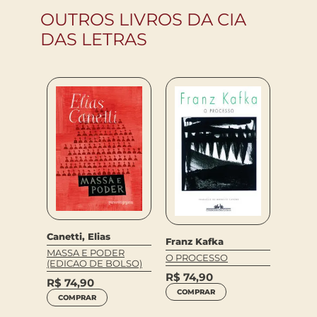
OUTROS LIVROS DA CIA
DAS LETRAS
Canetti, Elias
Franz Kafka
ns
David
MASSA E PODER
Ulla
O PROCESSO
(EDICAO DE BOLSO)
MORD
R$
74,90
R$
74,90
PÊSSE
COMPRAR
COMPRAR
R$
89,9
R$
58