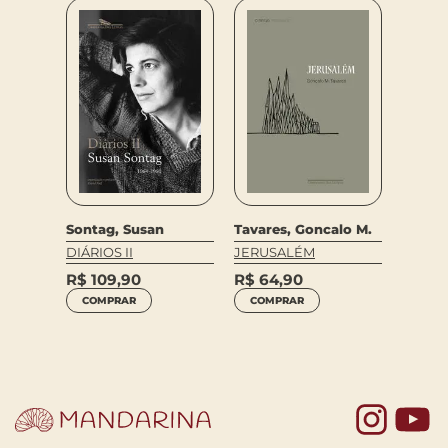
n,
Talia 
Sontag, Susan
Tavares, Goncalo M.
VÊ SE 
DIÁRIOS II
JERUSALÉM
BROWN
NO TI
R$
109,90
R$
64,90
R$
59
COMPRAR
COMPRAR
COM
Yo