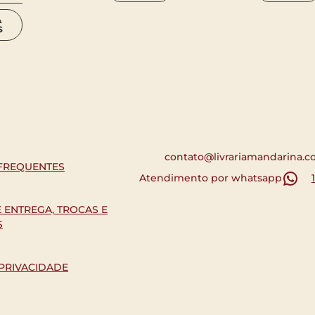
A
S
contato@livrariamandarina.c
FREQUENTES
Atendimento por whatsapp
E ENTREGA, TROCAS E
S
 PRIVACIDADE