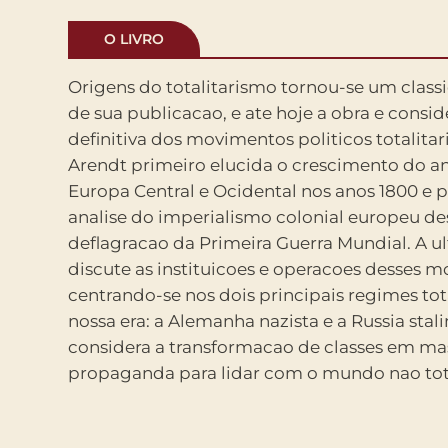
O LIVRO
Origens do totalitarismo tornou-se um class
do terror como fatores essenciais para o
de sua publicacao, e ate hoje a obra e consid
desse tipo de regime. E no brilhante capitul
definitiva dos movimentos politicos totalita
ela avalia a natureza de isolamento e s
Arendt primeiro elucida o crescimento do a
precondicoes da dominacao total. 
Europa Central e Ocidental nos anos 1800 e
instrumento de analise, aqui e agora, pa
analise do imperialismo colonial europeu de
elementos de autoritarismo, de opressao, que
deflagracao da Primeira Guerra Mundial. A u
liberalismo dos regimes democraticos ou no so
discute as instituicoes e operacoes desses 
se liberaliza. – Paulo Sergio Pinheiro A incisiva e
centrando-se nos dois principais regimes tot
sugestividade do abrangente pensamento
nossa era: a Alemanha nazista e a Russia stali
Arendt torna este livro […] ponto de referencia
considera a transformacao de classes em mas
para a reflexao politico-filosofica no mund
propaganda para lidar com o mundo nao tota