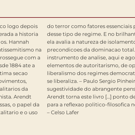
ico logo depois
 funcionamento
erada a historia
o de conclusao,
rios. Hannah
olidao como
ntissemitismo na
Um formidavel
 prossegue com a
ra desvendar os
sde 1884 ate a
 sobrevivem no
ltima secao
cialismo que
movimentos,
 inesgotavel
alitarios da
 de Hannah
nista. Arendt
 indispensavel
sas, o papel da
o contemporaneo.
litario e o uso
– Celso Lafer