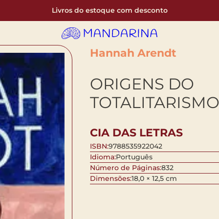
Livros do estoque com desconto
Hannah Arendt
ORIGENS DO
TOTALITARISM
CIA DAS LETRAS
ISBN:
9788535922042
Idioma:
Português
Número de Páginas:
832
Dimensões:
18,0 × 12,5 cm