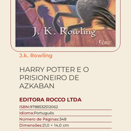
J.k. Rowling
HARRY POTTER E O
PRISIONEIRO DE
AZKABAN
EDITORA ROCCO LTDA
ISBN:
9788532512062
Idioma:
Português
Número de Páginas:
348
Dimensões:
21,0 × 14,0 cm