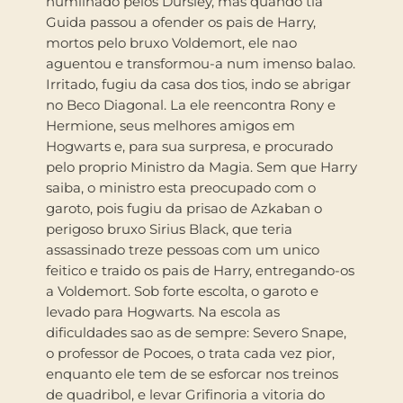
humilhado pelos Dursley, mas quando tia
Guida passou a ofender os pais de Harry,
mortos pelo bruxo Voldemort, ele nao
aguentou e transformou-a num imenso balao.
Irritado, fugiu da casa dos tios, indo se abrigar
no Beco Diagonal. La ele reencontra Rony e
Hermione, seus melhores amigos em
Hogwarts e, para sua surpresa, e procurado
pelo proprio Ministro da Magia. Sem que Harry
saiba, o ministro esta preocupado com o
garoto, pois fugiu da prisao de Azkaban o
perigoso bruxo Sirius Black, que teria
assassinado treze pessoas com um unico
feitico e traido os pais de Harry, entregando-os
a Voldemort. Sob forte escolta, o garoto e
levado para Hogwarts. Na escola as
dificuldades sao as de sempre: Severo Snape,
o professor de Pocoes, o trata cada vez pior,
enquanto ele tem de se esforcar nos treinos
de quadribol, e levar Grifinoria a vitoria do