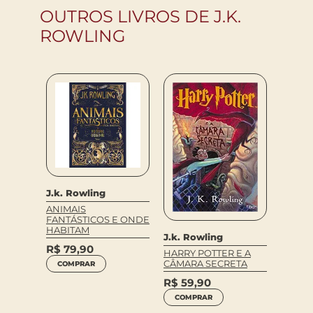
OUTROS LIVROS DE J.K.
ROWLING
J.k. Rowling
J.k. R
E AS
ANIMAIS
HARRY
 MORTE
FANTÁSTICOS E ONDE
ORDEM
HABITAM
J.k. Rowling
R$
119
R$
79,90
HARRY POTTER E A
COM
CÂMARA SECRETA
COMPRAR
R$
59,90
COMPRAR