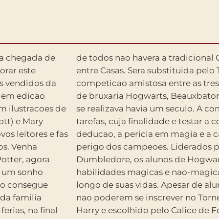
 a chegada de
l de Quadribol
orar este
buxo, uma
is vendidos da
olas europeias
o em edicao
ang que nao
m ilustracoes de
o e dividida em
tt) e Mary
 o poder de
os leitores e fas
e de enfrentar o
os. Venha
rofessor
te um sonho
quirindo ao
ao consegue
s de 17 anos
da familia
cavelmente
erias, na final
grande copo de