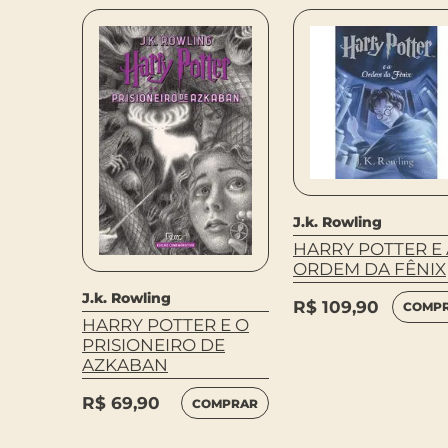
J.k. Rowling
 E AS
HARRY POTTER E 
ORDEM DA FÊNIX
J.k. Rowling
R$
109,90
COMP
HARRY POTTER E O
MPRAR
PRISIONEIRO DE
AZKABAN
R$
69,90
COMPRAR