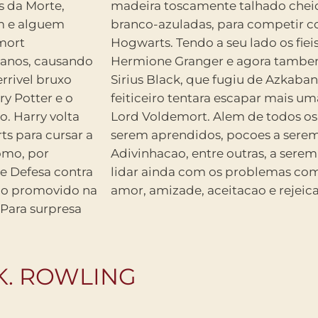
s da Morte,
 com chamas
m e alguem
campeoes de
 anos, causando
drinho, o bruxo
rrivel bruxo
ior, o menino
o. Harry volta
ha feiticos a
ts para cursar a
das e aulas de
e Defesa contra
 adolescencia:
rio promovido na
amor, amizade, aceitacao e rejeica
K. ROWLING