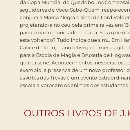
da Copa Mundial de Quadribol, os Comensai
madeira toscamente talhado cheio ate a borda
seguidores de Voce-Sabe-Quem, reaparece
branco-azuladas, para competir como um dos 
conjura a Marca Negra o sinal de Lord Voldemort
Hogwarts. Tendo a seu lado os fieis amigos Rony Weasley,
projetando-a no ceu pela primeira vez em 13
Hermione Granger e agora tambem o seu pa
panico na comunidade magica. Sera que o te
Sirius Black, que fugiu de Azkaban no ano anter
esta voltando? Tudo indica que sim… Em Harry Potter e o
feiticeiro tentara escapar mais uma vez das armadilhas de
Calice de fogo, o ano letivo ja comeca agitad
Lord Voldemort. Alem de todos os desafios, 
para a Escola de Magia e Bruxaria de Hogwar
serem aprendidos, pocoes a serem prepara
quarta serie. Acontecimentos inesperados como, por
Adivinhacao, entre outras, a serem assistidas, Harry tera que
exemplo, a presenca de um novo professor d
lidar ainda com os problemas comuns da
as Artes das Trevas e um evento extraordina
escola alvorocam os animos dos estudantes. Para surpresa
OUTROS LIVROS DE J.