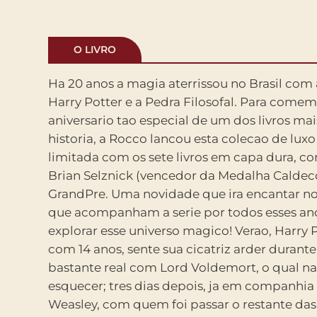
O LIVRO
Ha 20 anos a magia aterrissou no Brasil com
de todos nao havera a tradicional Copa Anua
Harry Potter e a Pedra Filosofal. Para comem
entre Casas. Sera substituida pelo Torneio Tri
aniversario tao especial de um dos livros ma
competicao amistosa entre as tres maiores esc
historia, a Rocco lancou esta colecao de lux
de bruxaria Hogwarts, Beauxbatons e Durmstr
limitada com os sete livros em capa dura, co
se realizava havia um seculo. A competica
Brian Selznick (vencedor da Medalha Caldeco
tarefas, cuja finalidade e testar a coragem,
GrandPre. Uma novidade que ira encantar nov
deducao, a pericia em magia e a capacidad
que acompanham a serie por todos esses an
perigo dos campeoes. Liderados pelo p
explorar esse universo magico! Verao, Harry Potter, agora
Dumbledore, os alunos de Hogwarts terao de demonstrar as
com 14 anos, sente sua cicatriz arder duran
habilidades magicas e nao-magicas que vem ad
bastante real com Lord Voldemort, o qual n
longo de suas vidas. Apesar de alunos menore
esquecer; tres dias depois, ja em companhia 
nao poderem se inscrever no Torneio, inexpli
Weasley, com quem foi passar o restante das f
Harry e escolhido pelo Calice de Fogo, um 