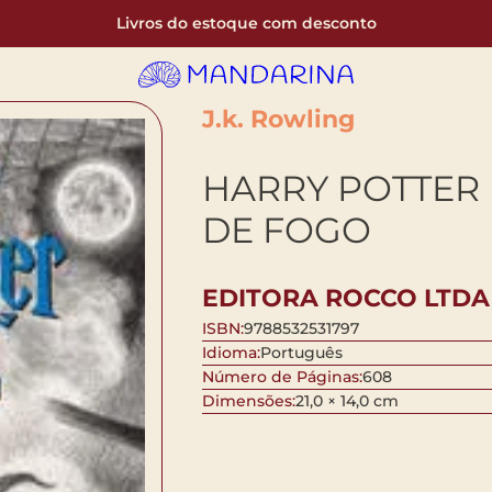
Livros do estoque com desconto
J.k. Rowling
HARRY POTTER 
DE FOGO
EDITORA ROCCO LTDA
ISBN:
9788532531797
Idioma:
Português
Número de Páginas:
608
Dimensões:
21,0 × 14,0 cm