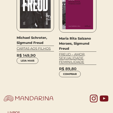
Sigmu
Michael Schroter,
Maria Rita Salzano
FREUD
FUND
Sigmund Freud
d
Moraes, Sigmund
CLÍNI
Freud
CARTAS AOS FILHOS
 OBRAS
PSICA
R$
89
OLUME
FREUD – AMOR,
R$
149,90
SEXUALIDADE,
COM
LEIA MAIS
FEMINILIDADE
R$
89,80
COMPRAR
Yo
LIVROS