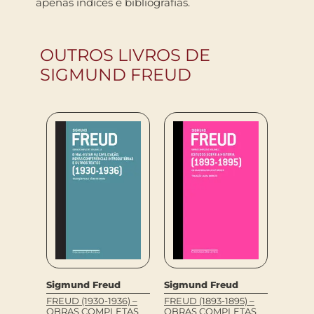
apenas índices e bibliografias.
OUTROS LIVROS DE
SIGMUND FREUD
Sigmund Freud
Sigmund Freud
Sigmu
d
FREUD (1930-1936) –
FREUD (1893-1895) –
FREUD 
OBRAS COMPLETAS
OBRAS COMPLETAS
OBRAS