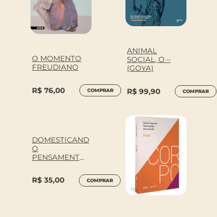
ANIMAL
O MOMENTO
SOCIAL, O –
FREUDIANO
(GOYA)
R$
76,00
R$
99,90
COMPRAR
COMPRAR
DOMESTICAND
O
PENSAMENTO
S SELVAGENS
R$
35,00
COMPRAR