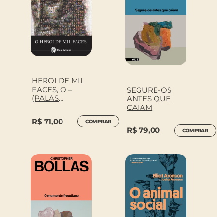
HEROI DE MIL
FACES, O –
SEGURE-OS
(PALAS
ANTES QUE
ATHENA)
CAIAM
R$
71,00
COMPRAR
R$
79,00
COMPRAR