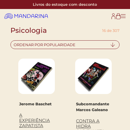
Livros do estoque com desconto
Psicologia
16 de 307
ORDENAR POR POPULARIDADE
Jerome Baschet
Subcomandante
Marcos Galeano
A
EXPERIÊNCIA
CONTRA A
ZAPATISTA
HIDRA