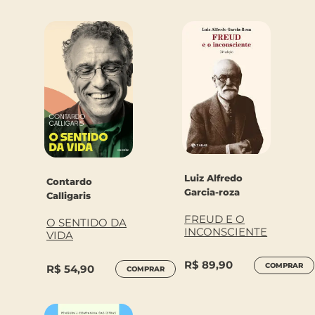
Luiz Alfredo
Contardo
Garcia-roza
Calligaris
FREUD E O
O SENTIDO DA
INCONSCIENTE
VIDA
R$
89,90
COMPRAR
R$
54,90
COMPRAR