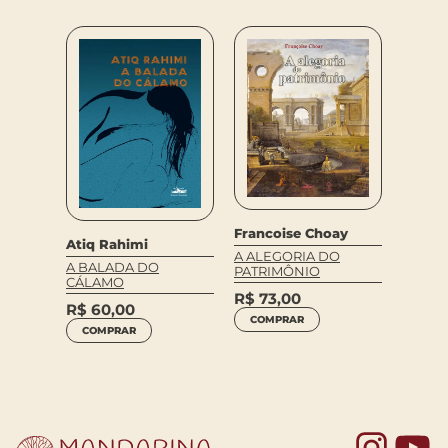
Francoise Choay
Atiq Rahimi
ldo De
Soseki
A ALEGORIA DO
A BALADA DO
PATRIMÔNIO
E
EU SO
CÁLAMO
R$
73,00
R$
89
R$
60,00
COMPRAR
COM
COMPRAR
Yo