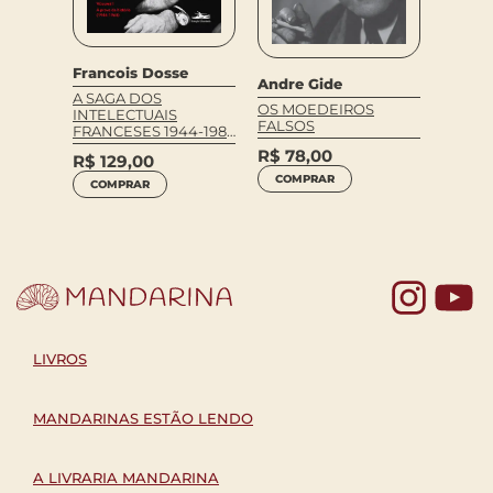
Francois Dosse
Kawaba
Andre Gide
A SAGA DOS
CONTO
OS MOEDEIROS
INTELECTUAIS
DA MÃ
FALSOS
FRANCESES 1944-1989
VOLUME I
R$
82
R$
78,00
R$
129,00
COM
COMPRAR
COMPRAR
Yo
LIVROS
MANDARINAS ESTÃO LENDO
A LIVRARIA MANDARINA