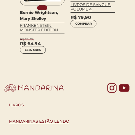
LIVROS DE SANGUE:
VOLUME 4
Bernie Wrightson,
ann
Daniel
R$
79,90
Mary Shelley
Nuria 
COMPRAR
FRANKENSTEIN:
O JAR
MONSTER EDITION
DE CL
LISPE
R$
99,90
R$
64,94
R$
64,9
LEIA MAIS
R$
42
COM
Yo
LIVROS
MANDARINAS ESTÃO LENDO