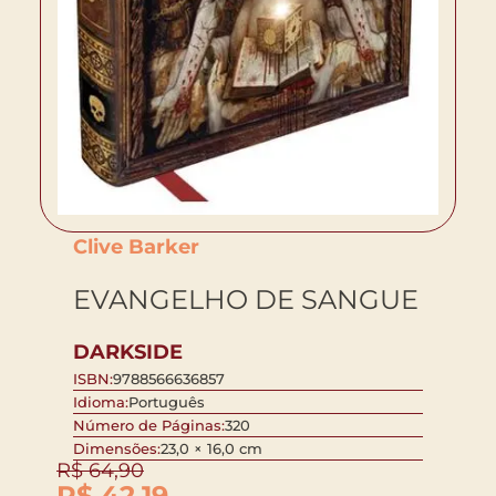
Clive Barker
EVANGELHO DE SANGUE
DARKSIDE
ISBN:
9788566636857
Idioma:
Português
Número de Páginas:
320
Dimensões:
23,0 × 16,0 cm
R$
64,90
R$
42,19