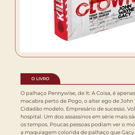
O LIVRO
O palhaço Pennywise, de It: A Coisa, é apena
macabra perto de Pogo, o alter ego de John
Cidadão modelo. Empresário de sucesso. Vol
hospital. Um dos assassinos em série mais s
os tempos. Poucas pessoas podiam ver o mon
a maquiagem colorida de palhaço que Gacy 