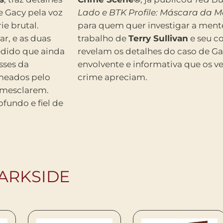
e Gacy pela voz
Lado e BTK Profile: Máscara da 
e brutal.
para quem quer investigar a ment
ar, e as duas
trabalho de
Terry Sullivan
e seu c
edido que ainda
revelam os detalhes do caso de G
sses da
envolvente e informativa que os ve
meados pelo
crime apreciam.
 mesclarem.
ofundo e fiel de
ARKSIDE