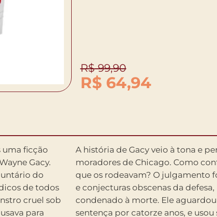
R$
99,90
R$
64,94
s uma ficção
A história de Gacy veio à tona e 
 Wayne Gacy.
moradores de Chicago. Como conf
untário do
que os rodeavam? O julgamento f
ádicos de todos
e conjecturas obscenas da defesa
stro cruel sob
condenado à morte. Ele aguardou
usava para
sentença por catorze anos, e usou