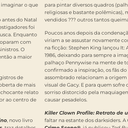
m imaginar o que
para pintar diversos quadros (palha
religiosas e bastante polêmicas),
antes do Natal
vendidos ??? outros tantos queim
estigadores foi
Poucos anos depois da condenação
usca. Enquanto
viriam a se assustar novamente c
, toparam com
na ficção: Stephen King lançou It
nistros. O
1986, deixando para sempre a im
então a maior
palhaço Pennywise na mente de to
confirmado a inspiração, os fãs do
gistros de
assombrado relacionam a origem
coberta de mais
visual de Gacy. E para quem sofre 
o chocante relato
sorriso distorcido pela maquiagem
tor ao centro de
causar pesadelos.
Killer Clown Profile: Retrato de
ino
, novo livro
faltar na estante dos darksiders. A 
s
, traz detalhes
Crime Scene®
, já publicou
Ted Bu