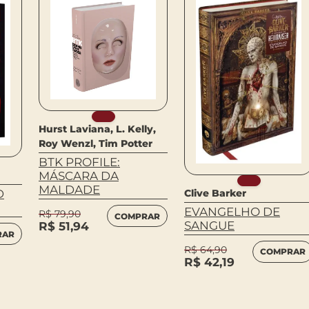
Hurst Laviana, L. Kelly,
Roy Wenzl, Tim Potter
BTK PROFILE:
MÁSCARA DA
MALDADE
Clive Barker
D
EVANGELHO DE
R$
79,90
COMPRAR
SANGUE
R$
51,94
RAR
R$
64,90
COMPRAR
R$
42,19