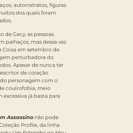
ços, autorretratos, figuras
 muitos dos quais foram
ados.
 de Gacy, as pessoas
om palhaços, mas dessa vez
: A Coisa em setembro de
agem perturbadora do
dos. Apesar de nunca ter
 escritor de coração
 do personagem com o
de coulrofobia, meio
 excessiva já basta para
 um Assassino
não pode
Coleção Profile, da linha
ndy: Um Estranho ao Meu