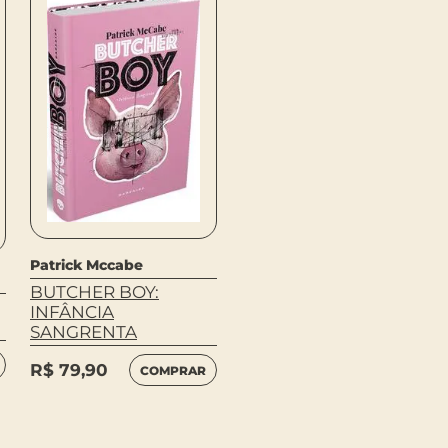
Lewis Carroll
ALICE NO PAÍS DAS
MARAVILHAS (BABY
Patrick Mccabe
EDITION)
BUTCHER BOY:
R$
54,90
INFÂNCIA
COMPRAR
R$
35,69
SANGRENTA
R$
79,90
COMPRAR