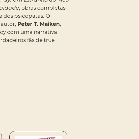
Maldade
, obras completas
e dos psicopatas. O
oautor,
Peter T. Maiken
,
acy com uma narrativa
rdadeiros fãs de true