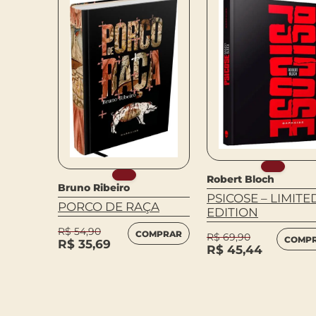
Robert Bloch
Bruno Ribeiro
venson
PSICOSE – LIMITE
PORCO DE RAÇA
EDITION
UTROS
R$
54,90
COMPRAR
S
R$
69,90
COMP
R$
35,69
R$
45,44
MPRAR