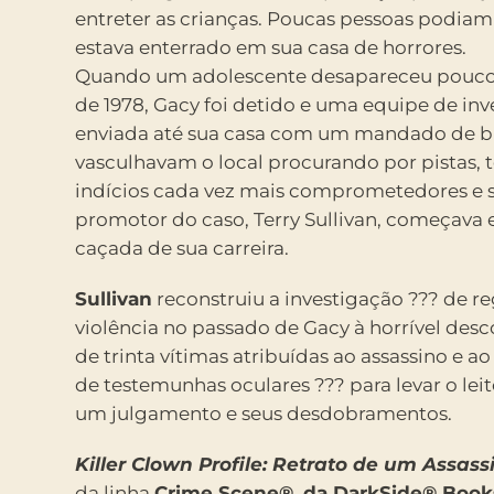
entreter as crianças. Poucas pessoas podia
estava enterrado em sua casa de horrores.
Quando um adolescente desapareceu pouco 
de 1978, Gacy foi detido e uma equipe de inv
enviada até sua casa com um mandado de b
vasculhavam o local procurando por pistas
indícios cada vez mais comprometedores e si
promotor do caso, Terry Sullivan, começava 
caçada de sua carreira.
Sullivan
reconstruiu a investigação ??? de re
violência no passado de Gacy à horrível des
de trinta vítimas atribuídas ao assassino e a
de testemunhas oculares ??? para levar o lei
um julgamento e seus desdobramentos.
Killer Clown Profile: Retrato de um Assass
da linha
Crime Scene®, da DarkSide® Book