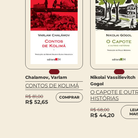
Chalamov, Varlam
Nikolai Vassilievitch
Gogol
CONTOS DE KOLIMÁ
O CAPOTE E OUT
R$
81,00
COMPRAR
HISTÓRIAS
R$
52,65
MPRAR
R$
68,00
LEI
MAI
R$
44,20