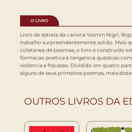
O LIVRO
Livro de estreia da carioca Yasmin Nigri, Bi
humorados (Rua de Ontem), passando por 
trabalho surpreendentemente solido. Mais 
dedicada a artistas que influenciam seu olhar
coletanea de poemas, o livro e construido so
um romance entre mulheres (Mulher Malevic
formacao poetica e tangencia questoes como
ultima parte (Bigornas), cuja concisao e dens
violencia e fracasso. Dividido em quatro par
alguns de seus primeiros poemas, mais dist
OUTROS LIVROS DA ED