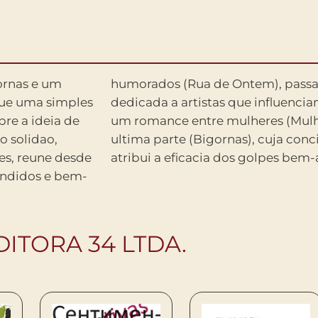
gornas e um
uma serie
que uma simples
 (Recibos) e por
bre a ideia de
h), ate os da
 solidao,
idade lhes
tes, reune desde
atribui a eficacia dos golpes bem-
endidos e bem-
ITORA 34 LTDA.