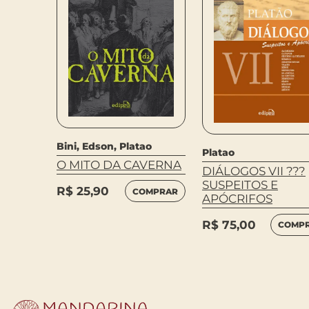
Bini, Edson, Platao
Platao
O MITO DA CAVERNA
DIÁLOGOS VII ???
SUSPEITOS E
DA
R$
25,90
COMPRAR
APÓCRIFOS
 DA
R$
75,00
AS
COMP
MPRAR
 BELO)