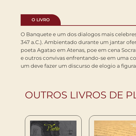
O LIVRO
O Banquete e um dos dialogos mais celebres
do amor. A consagrada traducao de Jose
347 a.C.). Ambientado durante um jantar ofe
Souza, acompanhada de notas e um alentado
poeta Agatao em Atenas, poe em cena Socrat
apresentada agora em edicao revista e bili
e outros convivas enfrentando-se em uma c
novamente a disposicao do leitor um 
um deve fazer um discurso de elogio a figura
OUTROS LIVROS DE P