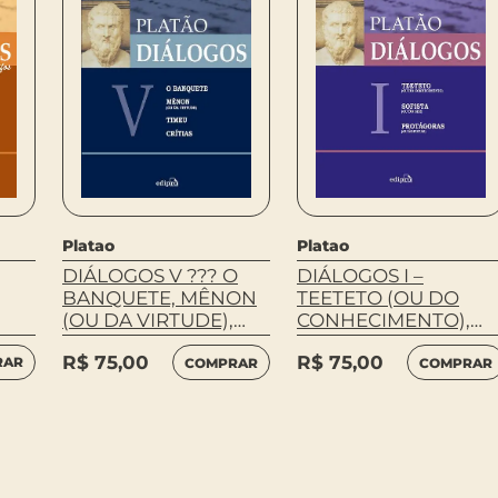
Platao
Platao
DIÁLOGOS V ??? O
DIÁLOGOS I –
BANQUETE, MÊNON
TEETETO (OU DO
(OU DA VIRTUDE),
CONHECIMENTO),
TIMEU, CRÍTIAS
SOFISTA (OU DO SER)
R$
75,00
R$
75,00
PROTÁGORAS (OU
RAR
COMPRAR
COMPRAR
SOFISTAS)