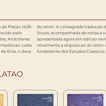
 de Platao (428-
 Cavalcante de
recido pelo
 ensaio, e
es, Aristofanes
ngue, colocando
ompeticao: cada
dos trabalhos
 de Eros, o deus
fundadores dos Estudos Classicos n
LATAO