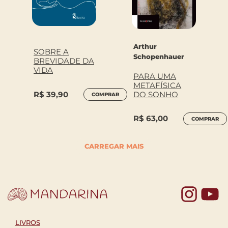
Arthur
SOBRE A
Schopenhauer
BREVIDADE DA
VIDA
PARA UMA
METAFÍSICA
R$
39,90
DO SONHO
COMPRAR
R$
63,00
COMPRAR
CARREGAR MAIS
Yo
LIVROS