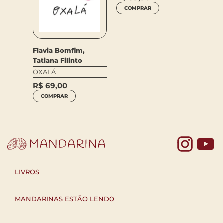
COMPRAR
Monica
Flavia Bomfim,
O
Tatiana Filinto
TEM U
FLORE
OXALÁ
R$
80
R$
69,00
COM
COMPRAR
Yo
LIVROS
MANDARINAS ESTÃO LENDO