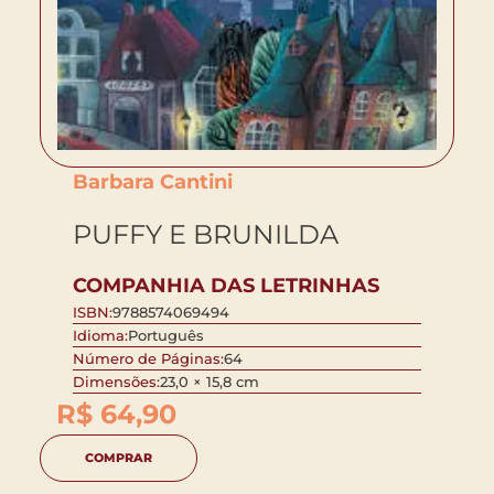
Barbara Cantini
PUFFY E BRUNILDA
COMPANHIA DAS LETRINHAS
ISBN:
9788574069494
Idioma:
Português
Número de Páginas:
64
Dimensões:
23,0 × 15,8 cm
R$
64,90
COMPRAR