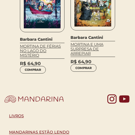
i
Barbara Cantini
Barbar
Barbara Cantini
AMIGO
MORTINA E UMA
MORTI
MORTINA DE FÉRIAS
SURPRESA DE
INSUP
NO LAGO DO
ARREPIAR
MISTÉRIO
R$
64
R$
64,90
R$
64,90
COM
COMPRAR
COMPRAR
Yo
LIVROS
MANDARINAS ESTÃO LENDO