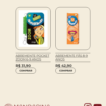
Tom Pe
INVISÍ
ABREMENTE POCKET
ABREMENTE FÃS 8-9
R$
69
AR
ZOOM 6-9 ANOS
ANOS
COM
R$
31,90
R$
42,90
COMPRAR
COMPRAR