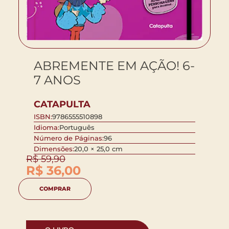
ABREMENTE EM AÇÃO! 6-
7 ANOS
CATAPULTA
ISBN:
9786555510898
Idioma:
Português
Número de Páginas:
96
Dimensões:
20,0 × 25,0 cm
R$
59,90
R$
36,00
COMPRAR