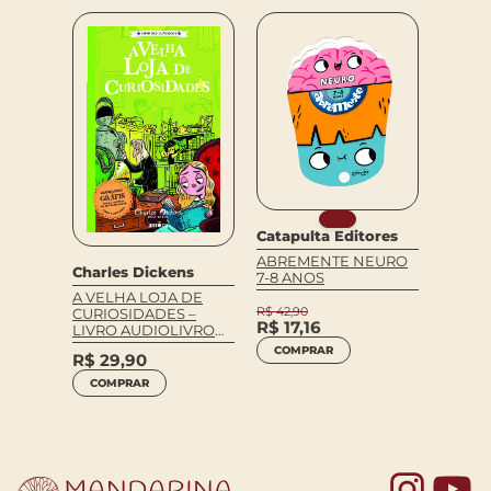
Melisa
Luthn
Catapulta Editores
OCKET
HORA 
ABREMENTE NEURO
Charles Dickens
7-8 ANOS
R$
72
A VELHA LOJA DE
COM
R$
42,90
CURIOSIDADES –
R$
17,16
LIVRO AUDIOLIVRO
GRÁTIS
COMPRAR
R$
29,90
COMPRAR
Yo