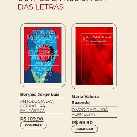
DAS LETRAS
el
Gwend
Borges, Jorge Luis
Maria Valeria
MAUD
ANTOLOGIA DA
Rezende
LITERATURA
R$
69
O VOO DA GUARÁ
FANTÁSTICA
VERMELHA
COM
R$
109,90
R$
69,90
COMPRAR
COMPRAR