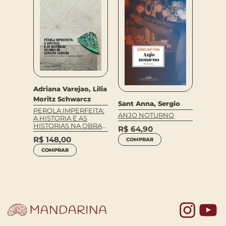
Adriana Varejao, Lilia
Moritz Schwarcz
Sant Anna, Sergio
Neto, 
PEROLA IMPERFEITA:
ANJO NOTURNO
Melo
A HISTORIA E AS
HISTORIAS NA OBRA
R$
64,90
MORTE
DE ADRIANA
SEVER
R$
148,00
COMPRAR
VAREJAO
R$
69
COMPRAR
COM
Yo