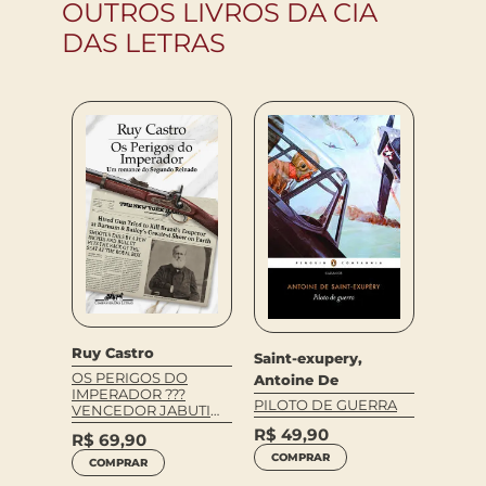
OUTROS LIVROS DA CIA
DAS LETRAS
Lobato
ampos
Ruy Castro
REINA
Saint-exupery,
NARIZ
OS PERIGOS DO
Antoine De
A
DE LU
IMPERADOR ???
PILOTO DE GUERRA
VENCEDOR JABUTI
R$
89
2023
R$
49,90
R$
69,90
COM
COMPRAR
COMPRAR