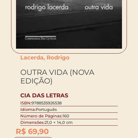
Lacerda, Rodrigo
OUTRA VIDA (NOVA
EDIÇÃO)
CIA DAS LETRAS
ISBN:
9788535926538
Idioma:
Português
Número de Páginas:
160
Dimensões:
21,0 × 14,0 cm
R$
69,90