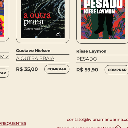
Gustavo Nielsen
Kiese Laymon
M Z
A OUTRA PRAIA
PESADO
R$
35,00
R$
59,90
COMPRAR
COMPRAR
RAR
contato@livrariamandarina.c
FREQUENTES