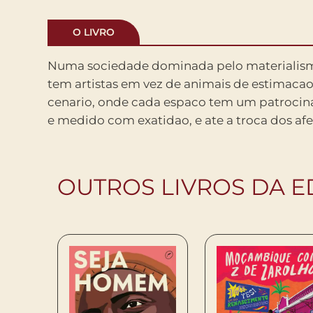
O LIVRO
Numa sociedade dominada pelo materialismo
contabilizada, que uma menina pede ao pai 
tem artistas em vez de animais de estimacao
humor e leveza, Afonso Cruz conduz uma narrativa 
cenario, onde cada espaco tem um patrocin
pensar sobre o utilitarismo e o papel da 
e medido com exatidao, e ate a troca dos afe
OUTROS LIVROS DA E
ROS, O
MPRAR