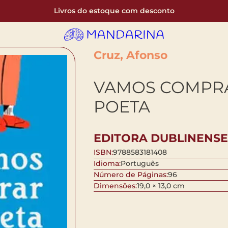
Livros do estoque com desconto
Cruz, Afonso
VAMOS COMPR
POETA
EDITORA DUBLINENSE
ISBN:
9788583181408
Idioma:
Português
Número de Páginas:
96
Dimensões:
19,0 × 13,0 cm