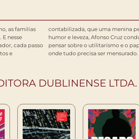
, as familias
um poeta. Com
. E nesse
para fazer
ador, cada passo
arte em um mundo
tos e
onde tudo precisa ser mensurado.
DITORA DUBLINENSE LTDA.