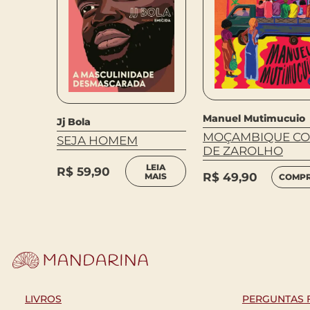
Manuel Mutimucuio
Jj Bola
MOÇAMBIQUE CO
SEJA HOMEM
DE ZAROLHO
LEIA
R$
59,90
R$
49,90
MAIS
COMP
LIVROS
PERGUNTAS 