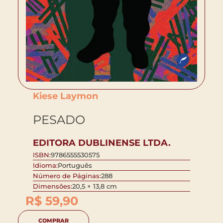
Kiese Laymon
PESADO
EDITORA DUBLINENSE LTDA.
ISBN:
9786555530575
Idioma:
Português
Número de Páginas:
288
Dimensões:
20,5 × 13,8 cm
R$
59,90
COMPRAR