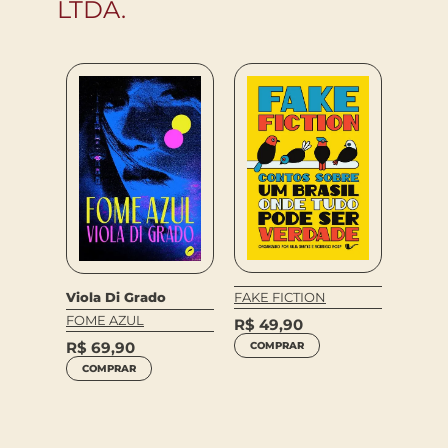
LTDA.
Gustav
Viola Di Grado
FAKE FICTION
rald
A OUT
FOME AZUL
DE PAT
R$
49,90
R$
35
R$
69,90
COMPRAR
COM
COMPRAR