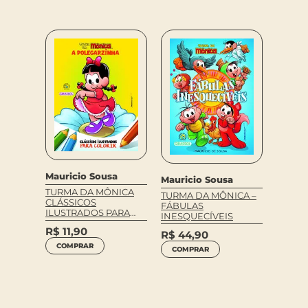
Mauricio Sousa
Mauricio Sousa
,
Mauric
TURMA DA MÔNICA
TURMA DA MÔNICA –
TURMA
CLÁSSICOS
FÁBULAS
ICA –
CONTO
ILUSTRADOS PARA
INESQUECÍVEIS
LEIRAS
CARO
COLORIR A
R$
11,90
–
POLEGARZINHA
R$
44,90
R$
44
COMPRAR
COMPRAR
COM