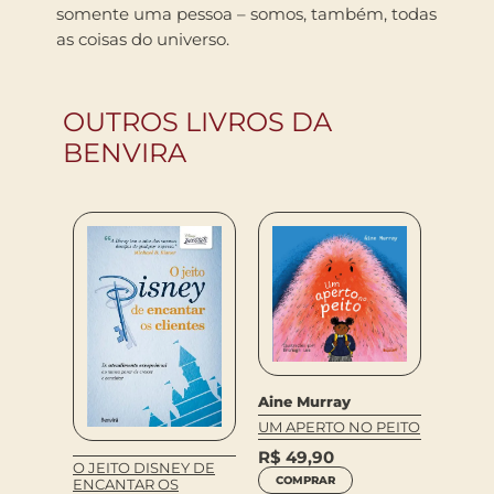
somente uma pessoa – somos, também, todas
as coisas do universo.
OUTROS LIVROS DA
BENVIRA
Aine Murray
UM APERTO NO PEITO
R$
49,90
O JEITO DISNEY DE
Airton
COMPRAR
ENCANTAR OS