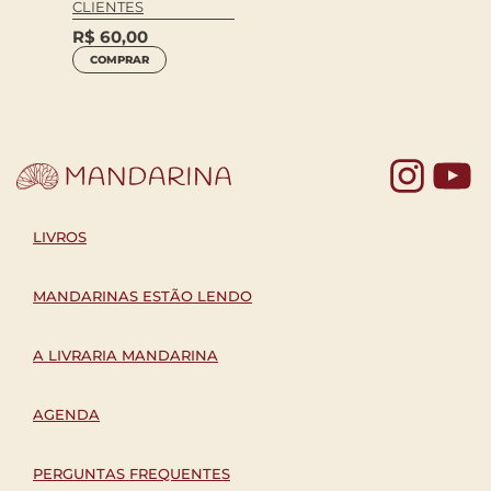
A A
EXPRE
CLIENTES
ÍNDIA
R$
60,00
R$
49
COMPRAR
COM
Yo
LIVROS
MANDARINAS ESTÃO LENDO
A LIVRARIA MANDARINA
AGENDA
PERGUNTAS FREQUENTES