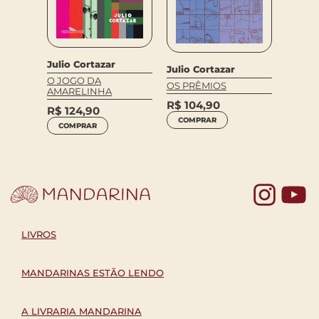
Julio Cortazar
Julio Cortazar
O JOGO DA
OS PRÊMIOS
AMARELINHA
R$
104,90
R$
124,90
COMPRAR
COMPRAR
Yo
LIVROS
MANDARINAS ESTÃO LENDO
A LIVRARIA MANDARINA