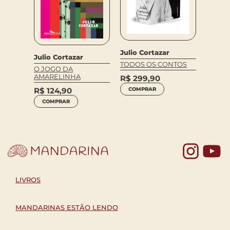
Julio Cortazar
Julio Cortazar
TODOS OS CONTOS
O JOGO DA
AMARELINHA
R$
299,90
R$
124,90
COMPRAR
COMPRAR
Yo
LIVROS
MANDARINAS ESTÃO LENDO