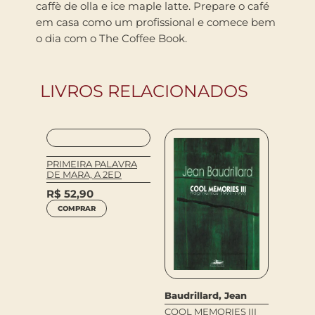
caffè de olla e ice maple latte. Prepare o café
em casa como um profissional e comece bem
o dia com o The Coffee Book.
LIVROS RELACIONADOS
PRIMEIRA PALAVRA
FRONT
DE MARA, A 2ED
R$
38
R$
52,90
COM
COMPRAR
de
Baudrillard, Jean
COOL MEMORIES III