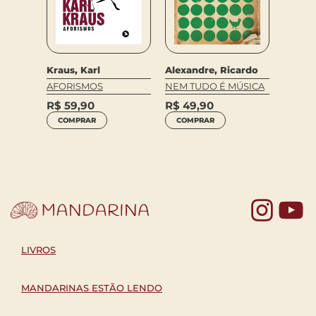
Kraus, Karl
Alexandre, Ricardo
Branco
andre
AFORISMOS
NEM TUDO É MÚSICA
MEMÓR
RA
ESQUE
R$
59,90
R$
49,90
INTER
COMPRAR
COMPRAR
R$
75
COM
Yo
LIVROS
MANDARINAS ESTÃO LENDO