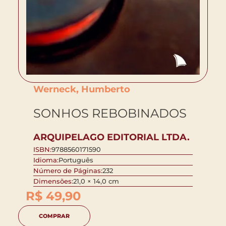
Werneck, Humberto
SONHOS REBOBINADOS
ARQUIPELAGO EDITORIAL LTDA.
ISBN:
9788560171590
Idioma:
Português
Número de Páginas:
232
Dimensões:
21,0 × 14,0 cm
R$
49,90
COMPRAR