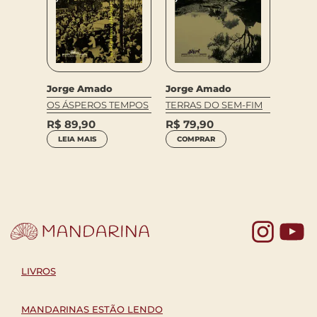
Jorge Amado
Jorge Amado
Jorge
OS ÁSPEROS TEMPOS
TERRAS DO SEM-FIM
TIETA
MORTE
ERRO
R$
89,90
R$
79,90
R$
10
O
LEIA MAIS
COMPRAR
COM
Yo
LIVROS
MANDARINAS ESTÃO LENDO