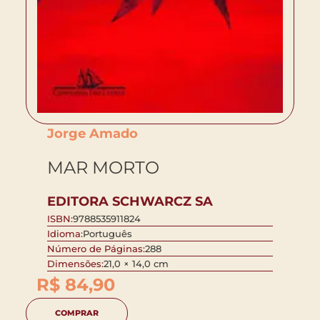
Jorge Amado
MAR MORTO
EDITORA SCHWARCZ SA
ISBN:
9788535911824
Idioma:
Português
Número de Páginas:
288
Dimensões:
21,0 × 14,0 cm
R$
84,90
COMPRAR