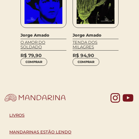
Jorge Amado
Jorge Amado
Jorge
O AMOR DO
TENDA DOS
GABRI
SOLDADO
MILAGRES
CANEL
ESPECI
R$
79,90
R$
94,90
R$
17
COMPRAR
COMPRAR
COM
Yo
LIVROS
MANDARINAS ESTÃO LENDO