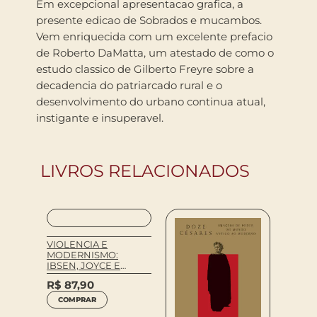
Em excepcional apresentacao grafica, a
presente edicao de Sobrados e mucambos.
Vem enriquecida com um excelente prefacio
de Roberto DaMatta, um atestado de como o
estudo classico de Gilberto Freyre sobre a
decadencia do patriarcado rural e o
desenvolvimento do urbano continua atual,
instigante e insuperavel.
LIVROS RELACIONADOS
 UMA
VIOLENCIA E
UCAO,
MODERNISMO:
O
IBSEN, JOYCE E
WOOLF
R$
87,90
COMPRAR