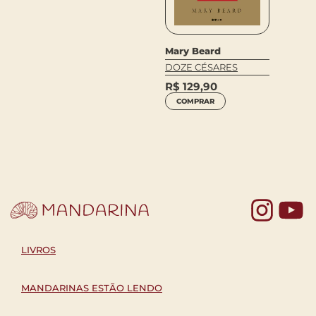
Franci
MERCA
LIVRE
PAULO
Mary Beard
R$
65
DOZE CÉSARES
COM
R$
129,90
COMPRAR
Yo
LIVROS
MANDARINAS ESTÃO LENDO