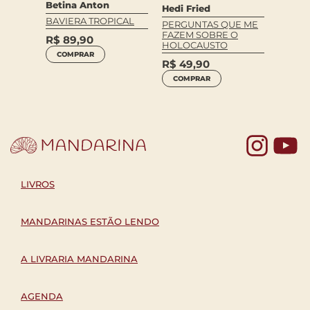
Betina Anton
Hedi Fried
CH NA
ORIEN
BAVIERA TROPICAL
PERGUNTAS QUE ME
R$
69
FAZEM SOBRE O
R$
89,90
HOLOCAUSTO
COM
COMPRAR
R$
49,90
COMPRAR
Yo
LIVROS
MANDARINAS ESTÃO LENDO
A LIVRARIA MANDARINA
AGENDA