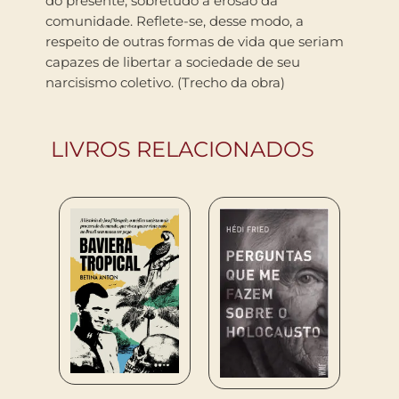
do presente, sobretudo a erosão da
comunidade. Reflete-se, desse modo, a
respeito de outras formas de vida que seriam
capazes de libertar a sociedade de seu
narcisismo coletivo. (Trecho da obra)
LIVROS RELACIONADOS
ns
Edwar