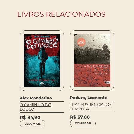
LIVROS RELACIONADOS
Padura, Leonardo
Ferna
Alex Mandarino
r
TRANSPARÊNCIA DO
LIVRO
O CAMINHO DO
 DO
TEMPO, A
DESAS
LOUCO
R$
57,00
R$
54
R$
84,90
COMPRAR
COM
LEIA MAIS